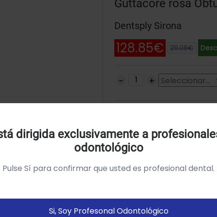
Guttacore rosa Obt
Dentsply Sirona
128.85€
211.08€
Desc
SKU: A1703P0042000
Uso de Cookies:
tá dirigida exclusivamente a profesionale
odontológico
tilizamos cookies própias y de terceros para analizar el
so del sitio web y mostrarte publicidad relacionada con
Pulse Sí para confirmar que usted es profesional dental.
us preferencias sobre la base de un perfil elaborado a
artir de tus hábitos de navegación (por ejemplo páginas
istitadas).
Política de cookies
Si, Soy Profesonal Odontológico