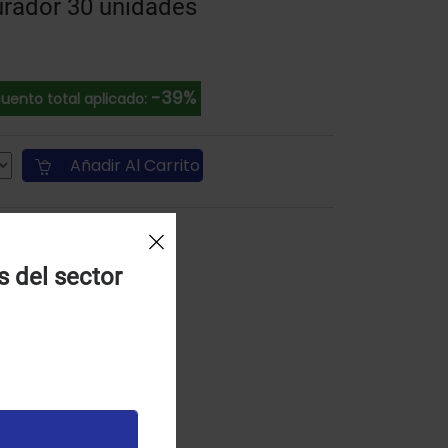
urador 30 unidades
-39%
uento total aplicado:
Añadir Al Carrito
s del sector