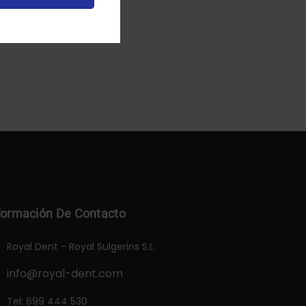
formación De Contacto
Royal Dent - Royal Sulgerins S.L.
info@royal-dent.com
Tel:
699 444 530