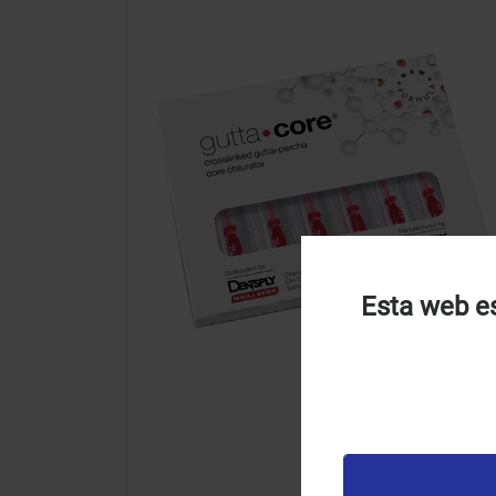
Esta web es
U
u
t
p
v