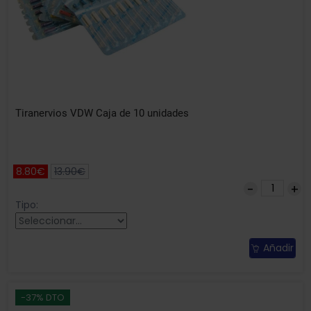
Tiranervios VDW Caja de 10 unidades
8.80€
13.90€
Tipo:
Añadir
-37% DTO