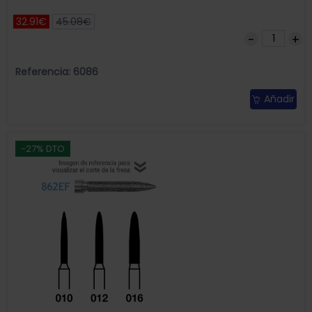
32.91€
45.08€
Referencia: 6086
Añadir
-27% DTO