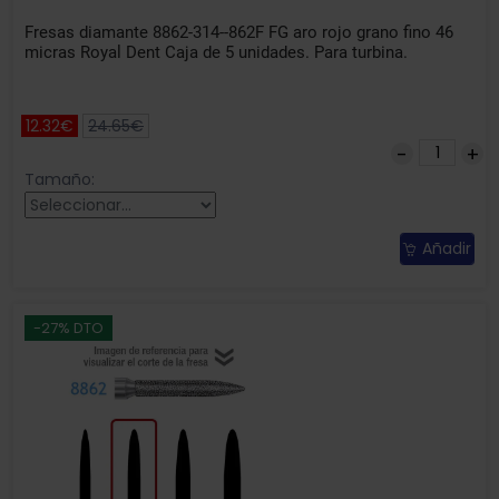
Fresas diamante 8862-314--862F FG aro rojo grano fino 46
micras Royal Dent Caja de 5 unidades. Para turbina.
12.32€
24.65€
Tamaño:
Añadir
-27% DTO