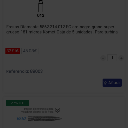
Fresas Diamante 5862-314-012 FG aro negro grano super
grueso 181 micras Komet Caja de 5 unidades. Para turbina
32.91€
45.08€
Referencia: 89003
Añadir
-27% DTO