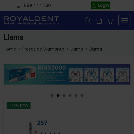
699 444 530
Login
Llama
Home
Fresas de Diamante
Llama
Llama
-22% DTO