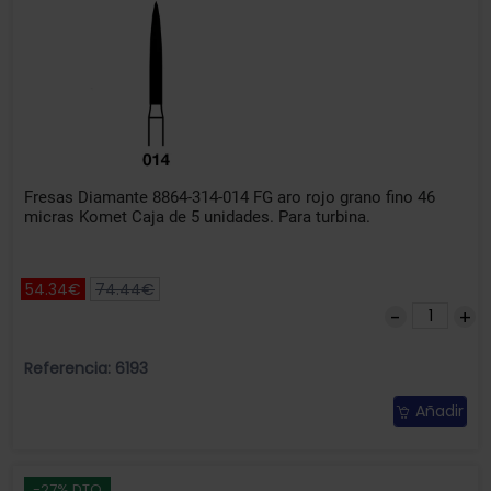
Fresas Diamante 8864-314-014 FG aro rojo grano fino 46
micras Komet Caja de 5 unidades. Para turbina.
54.34€
74.44€
Referencia: 6193
Añadir
-27% DTO