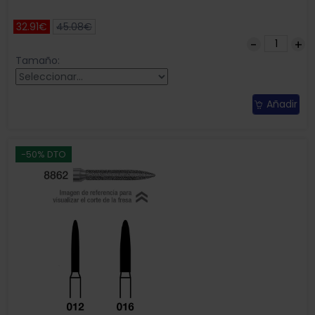
32.91€
45.08€
Tamaño:
Añadir
-50% DTO