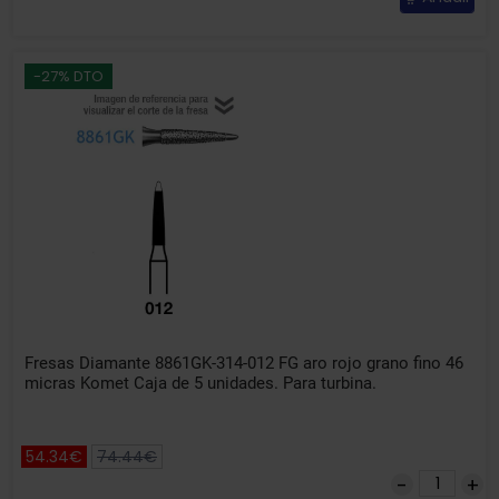
-27% DTO
Fresas Diamante 8861GK-314-012 FG aro rojo grano fino 46
micras Komet Caja de 5 unidades. Para turbina.
54.34€
74.44€