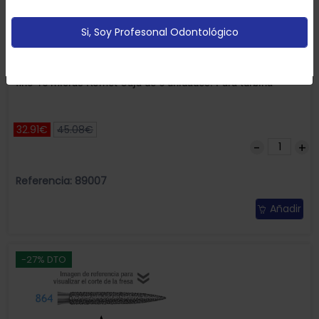
partir de tus hábitos de navegación (por ejemplo
páginas vistitadas).
Política de cookies
Si, Soy Profesonal Odontológico
Configurar
Aceptar Cookies
Fresas Diamante 862UF-314-012 FG aro blanco grano ultra-
fino 15 micras Komet Caja de 5 unidades. Para turbina
32.91€
45.08€
Referencia: 89007
Añadir
-27% DTO