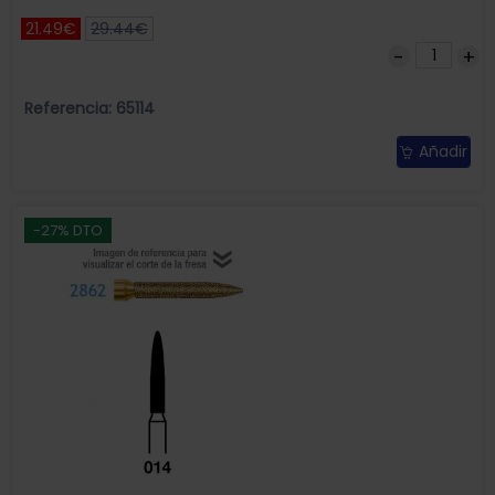
21.49€
29.44€
Referencia: 65114
Añadir
-27% DTO