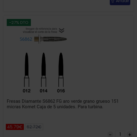
Añadir
-27% DTO
Fresas Diamante S6862 FG aro verde grano grueso 151
micras Komet Caja de 5 unidades. Para turbina.
45.79€
62.72€