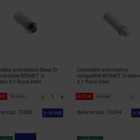
nable antirrotativo Base Cr-
Calcinable antirrotativo
ompatible BIOMET 3i
compatible BIOMET 3i diáme
tro 4.1 Royal Dent
4.1 Royal Dent
0€
8.00€
30.00€
10.00€
rencia: 70206
Referencia: 70204
Añadir
A
% DTO
-100% DTO