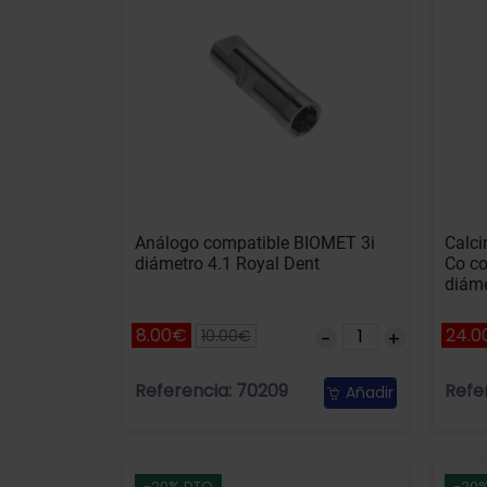
Análogo compatible BIOMET 3i
Calci
diámetro 4.1 Royal Dent
Co c
diáme
8.00€
24.0
10.00€
Referencia: 70209
Refe
Añadir
-20% DTO
-20