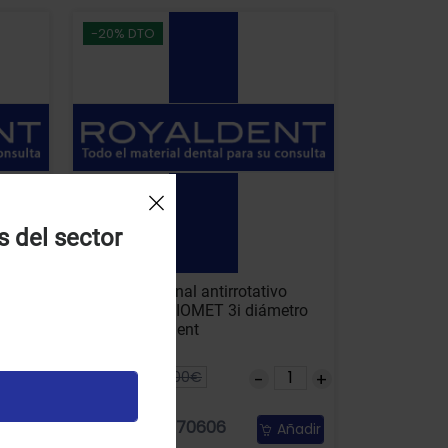
-20% DTO
s del sector
e con
Pilar provisional antirrotativo
4.1
compatible BIOMET 3i diámetro
4.1-5 Royal Dent
28.00€
35.00€
Referencia: 70606
ñadir
Añadir