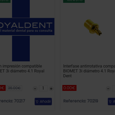
 impresión compatible
Interfase antirrotativa compa
T 3i diámetro 4.1 Royal
BIOMET 3i diámetro 4.1 Roy
Dent
0€
0.00€
36.00€
rencia: 70217
Referencia: 70219
Añadir
A