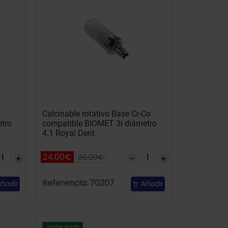
Calcinable rotativo Base Cr-Co
tro
compatible BIOMET 3i diámetro
4.1 Royal Dent
24.00€
30.00€
Referencia: 70207
ñadir
Añadir
-20% DTO