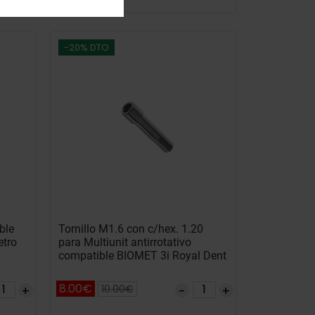
-20% DTO
ble
Tornillo M1.6 con c/hex. 1.20
etro
para Multiunit antirrotativo
compatible BIOMET 3i Royal Dent
8.00€
10.00€