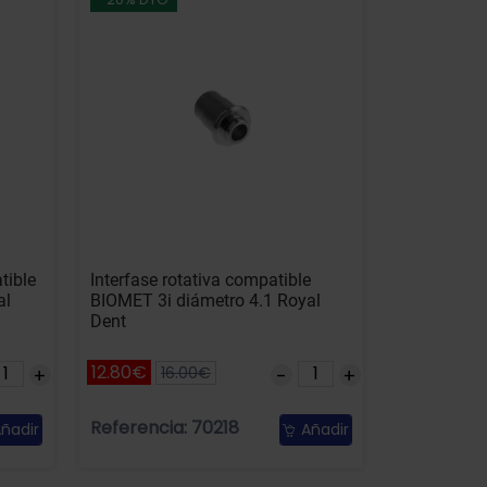
tible
Interfase rotativa compatible
al
BIOMET 3i diámetro 4.1 Royal
Dent
12.80€
16.00€
Referencia: 70218
ñadir
Añadir