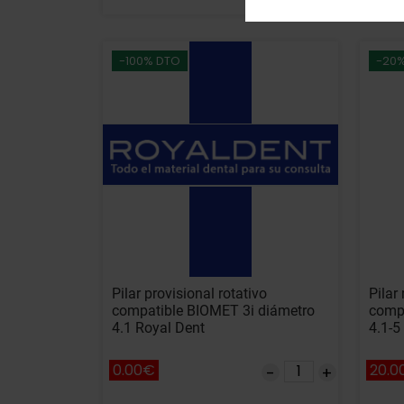
-100% DTO
-20
Pilar provisional rotativo
Pilar 
compatible BIOMET 3i diámetro
compa
4.1 Royal Dent
4.1-5
0.00€
20.0