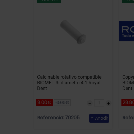
Calcinable rotativo compatible
Copyn
BIOMET 3i diámetro 4.1 Royal
BIOME
Dent
Dent
8.00€
28.8
10.00€
Referencia: 70205
Refe
Añadir