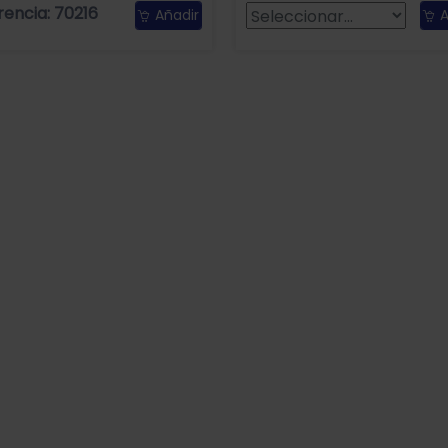
rencia: 70216
Añadir
A