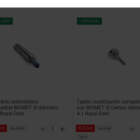
% DTO
-20% DTO
recto antirrotativo
Tapón cicatrización compati
tible BIOMET 3i diámetro
con BIOMET 3i Certain diám
 Royal Dent
4.1 Royal Dent
0€
16.80€
25.00€
21.00€
Tipo: