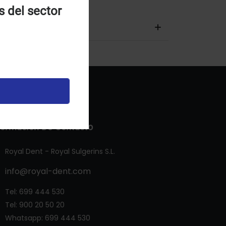
s del sector
formación De Contacto
Royal Dent - Royal Sulgerins S.L.
info@royal-dent.com
Tel:
699 444 530
Tel:
900 20 50 20
Whatsapp:
699 444 530