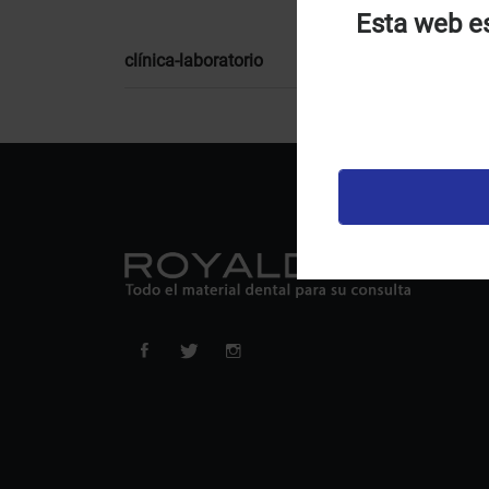
Esta web es
U
clínica-laboratorio
u
t
p
v