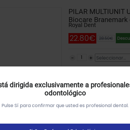
PILAR MULTIUNIT U
Biocare Branemark 
Royal Dent
22.80€
28.50€
Descu
Uso de Cookies:
SKU: HE-35801
tá dirigida exclusivamente a profesionale
odontológico
tilizamos cookies própias y de terceros para analizar el
so del sitio web y mostrarte publicidad relacionada con
Pulse Sí para confirmar que usted es profesional dental.
us preferencias sobre la base de un perfil elaborado a
artir de tus hábitos de navegación (por ejemplo páginas
istitadas).
Política de cookies