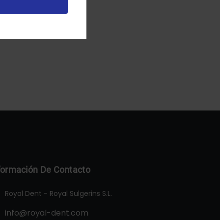
formación De Contacto
Royal Dent - Royal Sulgerins S.L.
info@royal-dent.com