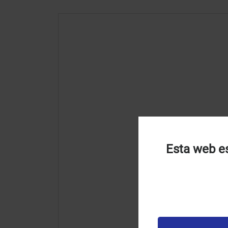
Esta web es
U
u
t
p
v