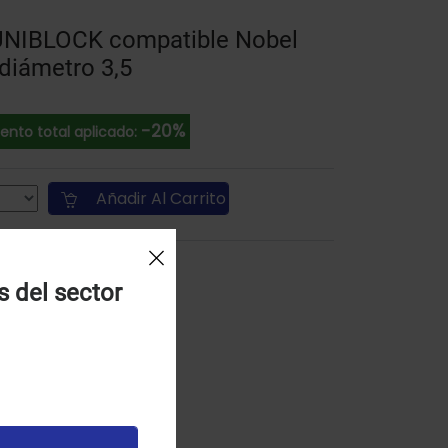
NIBLOCK compatible Nobel
diámetro 3,5
-20%
ento total aplicado:
Añadir Al Carrito
s del sector