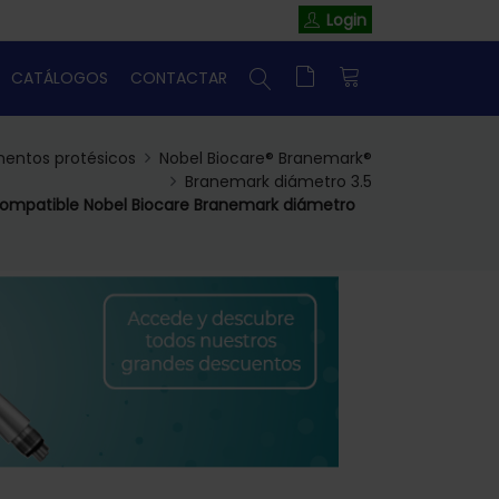
Login
CATÁLOGOS
CONTACTAR
entos protésicos
Nobel Biocare® Branemark®
Branemark diámetro 3.5
compatible Nobel Biocare Branemark diámetro