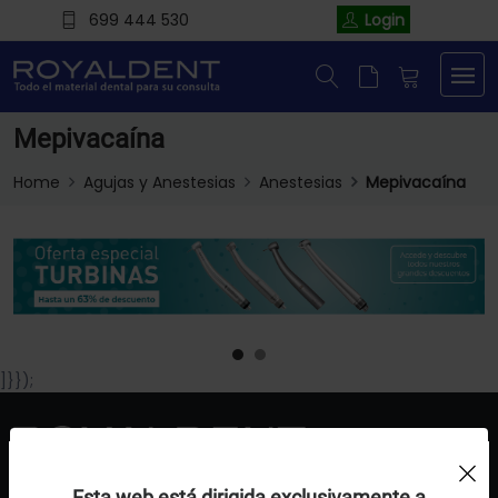
699 444 530
Login
Mepivacaína
Home
Agujas y Anestesias
Anestesias
Mepivacaína
]}});
Uso de Cookies:
Esta web está dirigida exclusivamente a