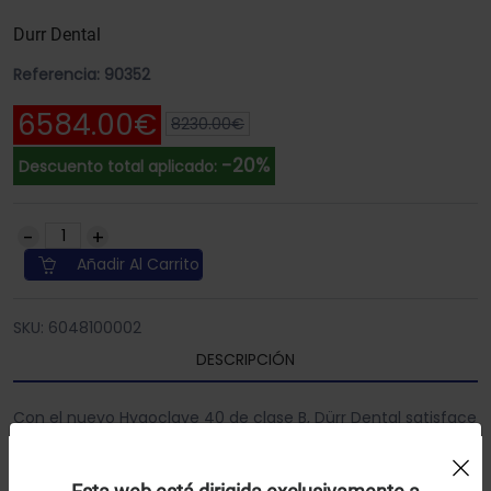
Durr Dental
Referencia: 90352
6584.00€
8230.00€
-20%
Descuento total aplicado:
Añadir Al Carrito
SKU: 6048100002
DESCRIPCIÓN
Con el nuevo Hygoclave 40 de clase B, Dürr Dental satisface
las exigencias profesionales más elevadas en esterilización
Uso de Cookies:
ofreciendo un sistema óptimo para el trabajo diario