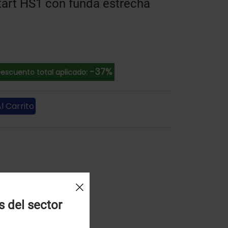
tart HS1 con funda estrecha
-37%
escuento total aplicado:
l Carrito
s del sector