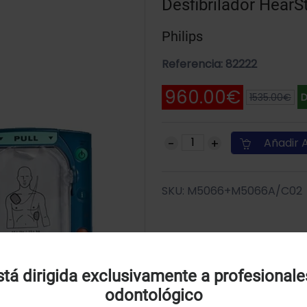
Desfibrilador HearS
Philips
Referencia: 82222
960.00€
1535.00€
D
Añadir A
SKU: M5066+M5066A/C02
Uso de Cookies:
tá dirigida exclusivamente a profesionale
odontológico
tilizamos cookies própias y de terceros para analizar el