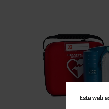
Esta web es
U