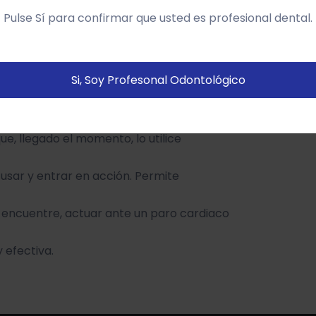
so del sitio web y mostrarte publicidad relacionada con
Pulse Sí para confirmar que usted es profesional dental.
us preferencias sobre la base de un perfil elaborado a
artir de tus hábitos de navegación (por ejemplo páginas
istitadas).
Política de cookies
Si, Soy Profesonal Odontológico
Configurar
Aceptar Cookies
ue, llegado el momento, lo utilice
 usar y entrar en acción. Permite
 encuentre, actuar ante un paro cardiaco
 efectiva.