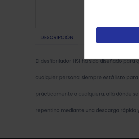
u
t
p
v
DESCRIPCIÓN
El desfibrilador HS1 ha sido diseñado para q
cualquier persona: siempre está listo para
prácticamente a cualquiera, allá dónde se
repentino mediante una descarga rápida y