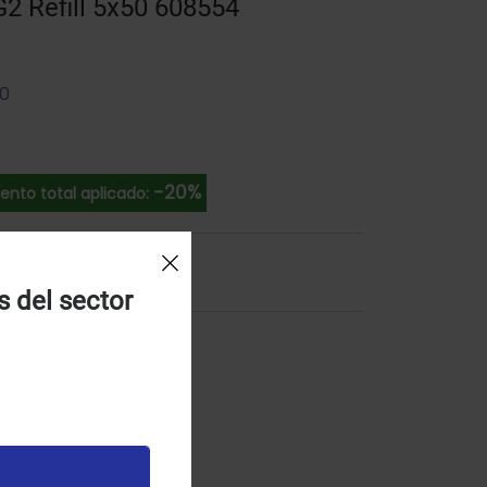
G2 Refill 5x50 608554
50
-20%
ento total aplicado:
l Carrito
s del sector