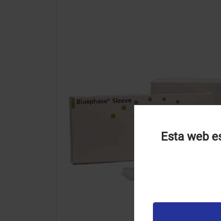
Esta web es
U
u
t
p
v