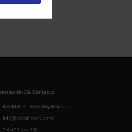
formación De Contacto
Royal Dent - Royal Sulgerins S.L.
info@royal-dent.com
Tel:
699 444 530