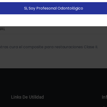
istitadas).
Política de cookies
Si, Soy Profesonal Odontológico
Configurar
Aceptar Cookies
NAL
tras cura el composite para restauraciones Clase II.
Links De Utilidad
In