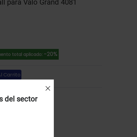
ll para Valo Grand 4081
-20%
ento total aplicado:
l Carrito
s del sector