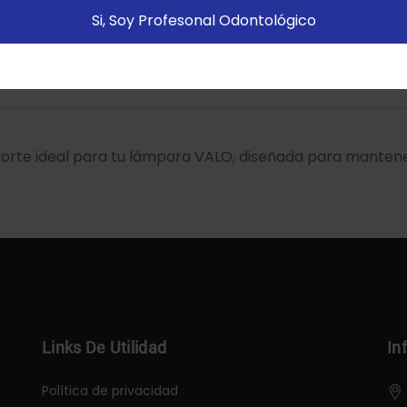
Si, Soy Profesonal Odontológico
Configurar
Aceptar Cookies
orte ideal para tu lámpara VALO, diseñada para mantener
Links De Utilidad
In
Política de privacidad