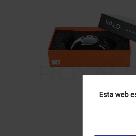
Esta web es
U
u
t
p
v