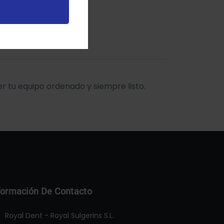
 tu equipo ordenado y siempre listo.
formación De Contacto
Royal Dent - Royal Sulgerins S.L.