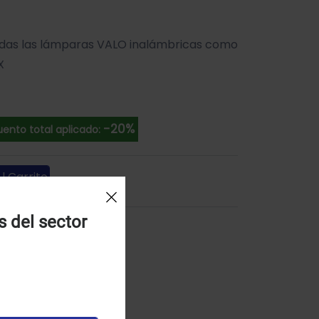
odas las lámparas VALO inalámbricas como
X
-20%
ento total aplicado:
l Carrito
s del sector