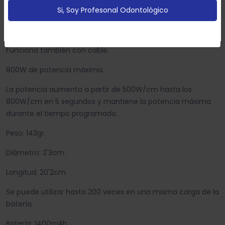
Si, Soy Profesonal Odontológico
segundos.
Configurar
Aceptar Cookies
Batería de 200 usos a plena carga.
Funciona también con cable.
800W de potencia máxima.
La potencia aumenta a partir de 500W/cm hasta los
800W/cm en 5 segundos y mantiene la potencia máxima
durante el tiempo programado.
Peso: 143gr.
Diámetro: 2'3cm.
Longitud: 20'2cm.
Se puede utilizar hasta 200 veces en una misma carga de la
batería.
Batería: 1400mAh.