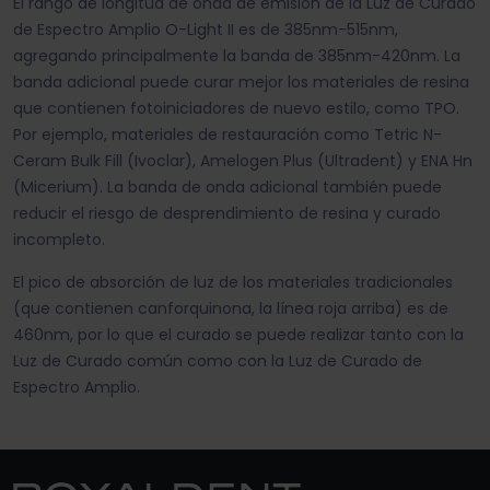
El rango de longitud de onda de emisión de la Luz de Curado
de Espectro Amplio O-Light II es de 385nm-515nm,
agregando principalmente la banda de 385nm-420nm. La
banda adicional puede curar mejor los materiales de resina
que contienen fotoiniciadores de nuevo estilo, como TPO.
Por ejemplo, materiales de restauración como Tetric N-
Ceram Bulk Fill (Ivoclar), Amelogen Plus (Ultradent) y ENA Hn
(Micerium). La banda de onda adicional también puede
reducir el riesgo de desprendimiento de resina y curado
incompleto.
El pico de absorción de luz de los materiales tradicionales
(que contienen canforquinona, la línea roja arriba) es de
460nm, por lo que el curado se puede realizar tanto con la
Luz de Curado común como con la Luz de Curado de
Espectro Amplio.