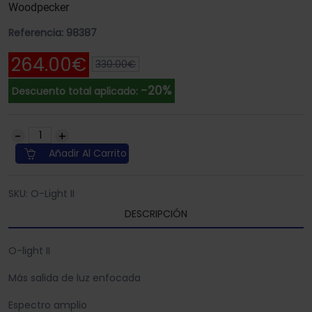
Woodpecker
Referencia: 98387
264.00€
330.00€
-20%
Descuento total aplicado:
Añadir Al Carrito
SKU: O-Light II
DESCRIPCIÓN
O-light II
Más salida de luz enfocada
Espectro amplio