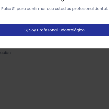
so del sitio web y mostrarte publicidad relacionada con
Pulse Sí para confirmar que usted es profesional dental.
us preferencias sobre la base de un perfil elaborado a
artir de tus hábitos de navegación (por ejemplo páginas
istitadas).
Política de cookies
Si, Soy Profesonal Odontológico
Configurar
Aceptar Cookies
tura tipo fibra de carbono.
ración