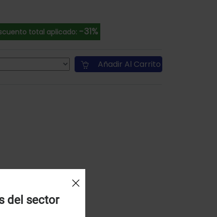
-31%
scuento total aplicado:
Añadir Al Carrito
s del sector