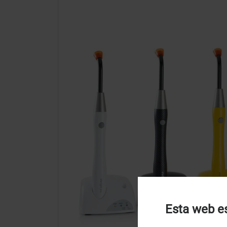
Esta web es
U