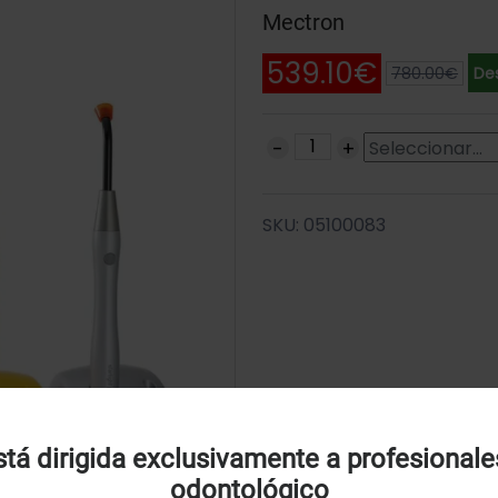
Mectron
539.10€
780.00€
De
SKU: 05100083
Uso de Cookies:
tá dirigida exclusivamente a profesionale
odontológico
tilizamos cookies própias y de terceros para analizar el