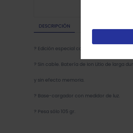
u
t
p
DESCRIPCIÓN
v
? Edición especial con terminación con tex
? Sin cable. Batería de Ion Litio de larga du
y sin efecto memoria.
? Base-cargador con medidor de luz.
? Pesa sólo 105 gr.