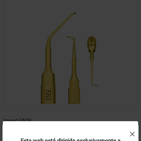
Insert EN5L
Uso de Cookies:
Mectron
Esta web está dirigida exclusivamente a