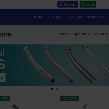
Rápida
Excel
INICIO
TIENDA
OFERTAS
NOVEDADES
tome
Home
Aparatos
Motores 
% DTO
-20% DTO