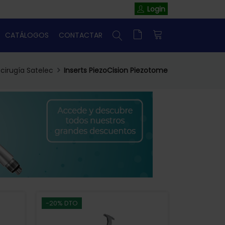
Login
CATÁLOGOS
CONTACTAR
cirugía Satelec
Inserts PiezoCision Piezotome
-20% DTO