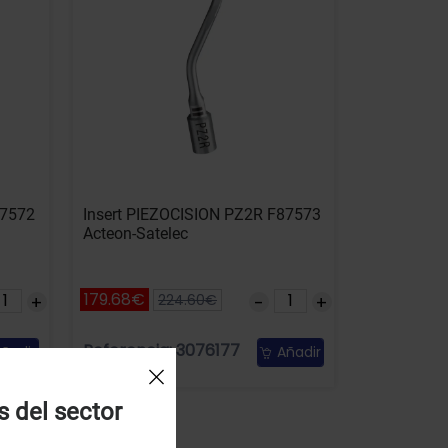
87572
Insert PIEZOCISION PZ2R F87573
Acteon-Satelec
179.68€
224.60€
Referencia: 3076177
ñadir
Añadir
s del sector