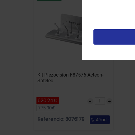
u
t
p
v
Kit Piezocision F87576 Acteon-
Satelec
620.24€
775.30€
Referencia: 3076179
Añadir