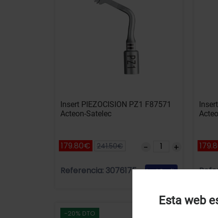
Insert PIEZOCISION PZ1 F87571
Inse
Acteon-Satelec
Acteo
179.80€
179.
241.50€
Referencia: 3076175
Refe
Añadir
Esta web es
-20% DTO
U