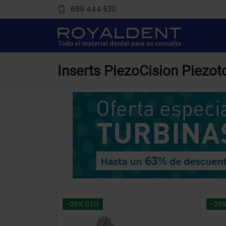
699 444 530
Inserts PiezoCision Piezo
-26% DTO
-26