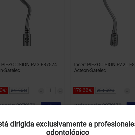
rt PIEZOCISION PZ3 F87574
Insert PIEZOCISION PZ2L F
n-Satelec
Acteon-Satelec
80€
179.68€
241.50€
224.60€
rencia: 3076178
Referencia: 3076176
Añadir
A
Uso de Cookies:
tá dirigida exclusivamente a profesionale
odontológico
tilizamos cookies própias y de terceros para analizar el