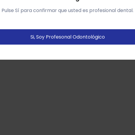
so del sitio web y mostrarte publicidad relacionada con
Pulse Sí para confirmar que usted es profesional dental.
us preferencias sobre la base de un perfil elaborado a
artir de tus hábitos de navegación (por ejemplo páginas
istitadas).
Política de cookies
Si, Soy Profesonal Odontológico
Configurar
Aceptar Cookies