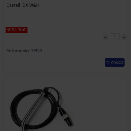
Osstell IDX W&H
5993.00€
Referencia: 71823
Añadir