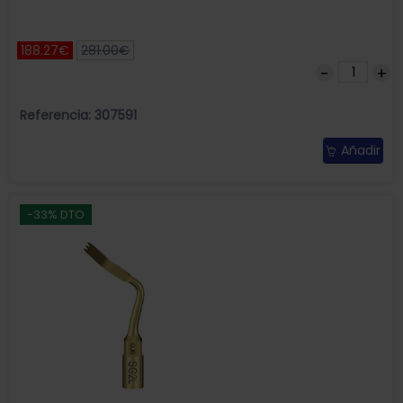
188.27€
281.00€
Referencia: 307591
Añadir
-33% DTO