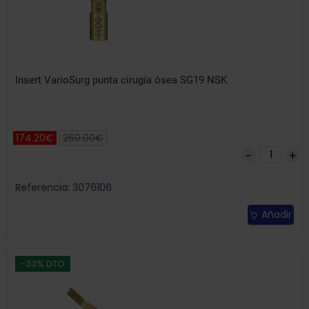
Insert VarioSurg punta cirugía ósea SG19 NSK
174.20€
260.00€
Referencia: 3076106
Añadir
-33% DTO