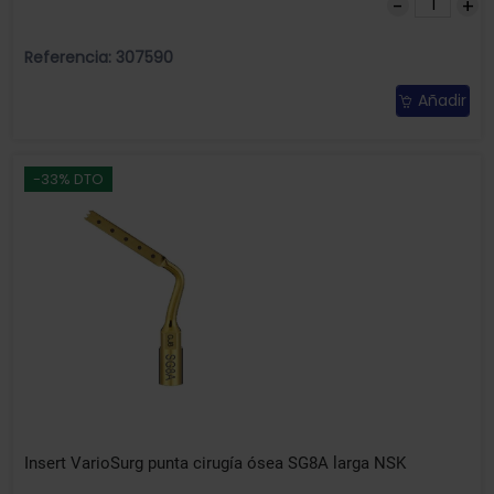
Referencia: 307590
Añadir
-33% DTO
Insert VarioSurg punta cirugía ósea SG8A larga NSK