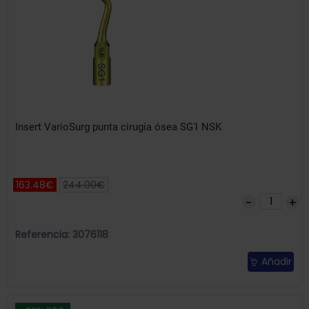
Insert VarioSurg punta cirugía ósea SG1 NSK
163.48€
244.00€
Referencia: 3076118
Añadir