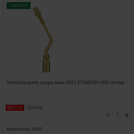
-33% DTO
VarioSurg punta cirugía ósea SG21 ZT0201001 NSK Unidad
188.27€
281.00€
Referencia: 41100