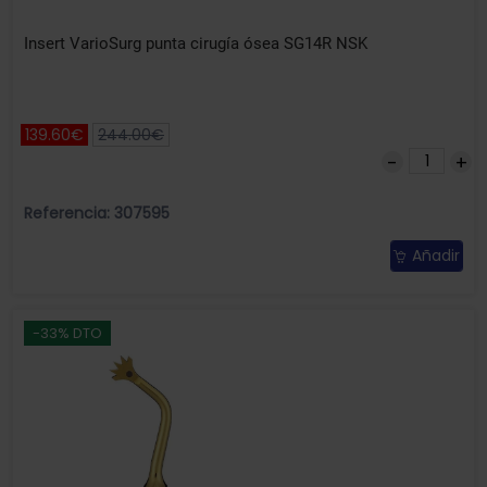
Insert VarioSurg punta cirugía ósea SG14R NSK
139.60€
244.00€
Referencia: 307595
Añadir
-33% DTO