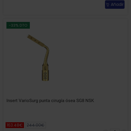
Añadir
-33% DTO
Insert VarioSurg punta cirugía ósea SG8 NSK
163.48€
244.00€