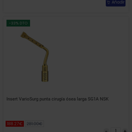
Añadir
-33% DTO
Insert VarioSurg punta cirugía ósea larga SG1A NSK
188.27€
281.00€