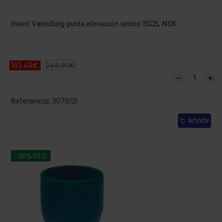
Insert VarioSurg punta elevación senos SG2L NSK
163.48€
244.00€
Referencia: 3076121
Añadir
-20% DTO