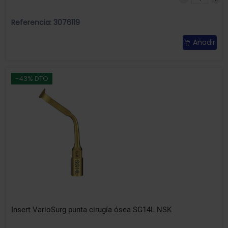
Referencia: 3076119
Añadir
-43% DTO
Insert VarioSurg punta cirugía ósea SG14L NSK