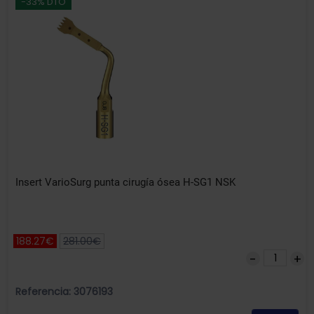
-33% DTO
Insert VarioSurg punta cirugía ósea H-SG1 NSK
188.27€
281.00€
Referencia: 3076193