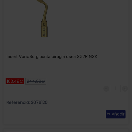
Insert VarioSurg punta cirugía ósea SG2R NSK
163.48€
244.00€
Referencia: 3076120
Añadir