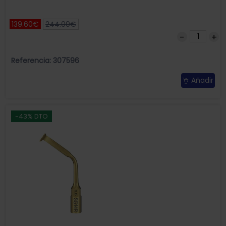
139.60€
244.00€
Referencia: 307596
Añadir
-43% DTO