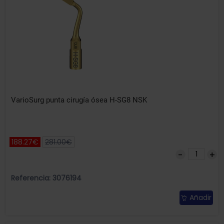
VarioSurg punta cirugía ósea H-SG8 NSK
188.27€
281.00€
Referencia: 3076194
Añadir