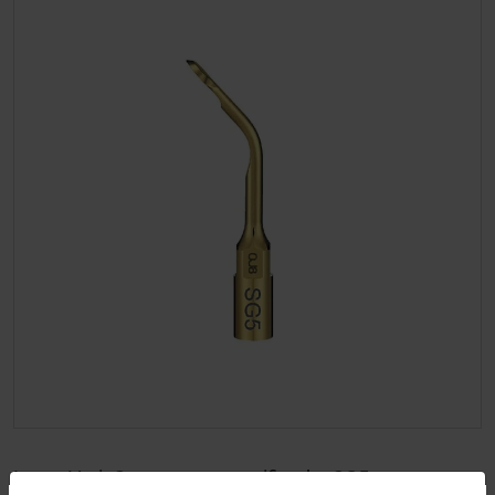
Insert VarioSurg punta escarificador SG5