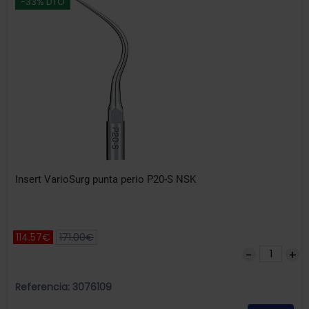
-33% DTO
Insert VarioSurg punta perio P20-S NSK
114.57€
171.00€
Referencia: 3076109