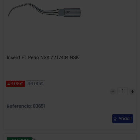
Inserrt P1 Perio NSK Z217404 NSK
46.08€
96.00€
Referencia: 83651
Añadir