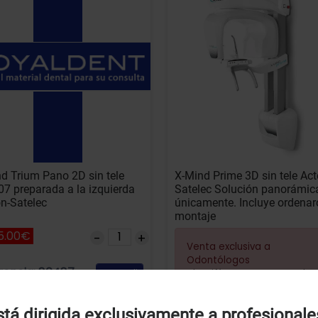
d Trium Pano 2D sin tele
X-Mind Prime 3D sin tele Act
7 preparada a la izquierda
Satelec Solución panorámic
n-Satelec
únicamente. Incluye ordenar
montaje
5.00€
Venta exclusiva a
Odontólogos
rencia: 80487
Añadir
Identifíquese para ver el
precio
Uso de Cookies:
tá dirigida exclusivamente a profesionale