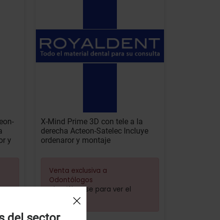
eon-
X-Mind Prime 3D con tele a la
a
derecha Acteon-Satelec Incluye
or y
ordenaror y montaje
Venta exclusiva a
Odontólogos
Identifíquese para ver el
precio
s del sector