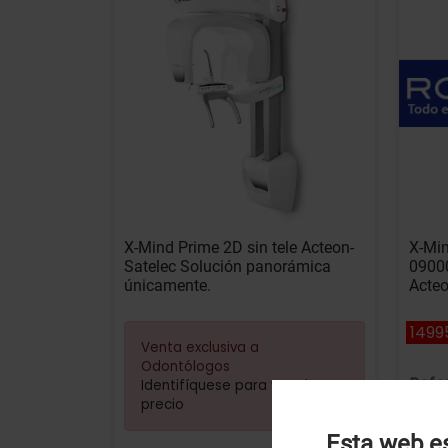
X-Mind Prime 2D sin tele Acteon-
X-Min
Satelec Solución panorámica
09000
únicamente.
Acteo
1499
Venta exclusiva a
Odontólogos
Refe
Identifíquese para ver el
precio
Esta web es