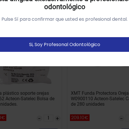
odontológico
tilizamos cookies própias y de terceros para analizar el
so del sitio web y mostrarte publicidad relacionada con
Pulse Sí para confirmar que usted es profesional dental.
us preferencias sobre la base de un perfil elaborado a
artir de tus hábitos de navegación (por ejemplo páginas
istitadas).
Política de cookies
Si, Soy Profesonal Odontológico
Configurar
Aceptar Cookies
 plástico soporte orejas
XMT Funda Protectora Oreja
2 Acteon-Satelec Bolsa de
W0900110 Acteon-Satelec C
nidades.
de 280 unidades
0€
209.10€