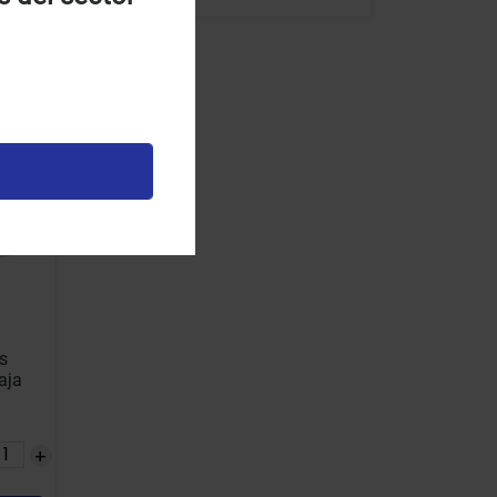
s
aja