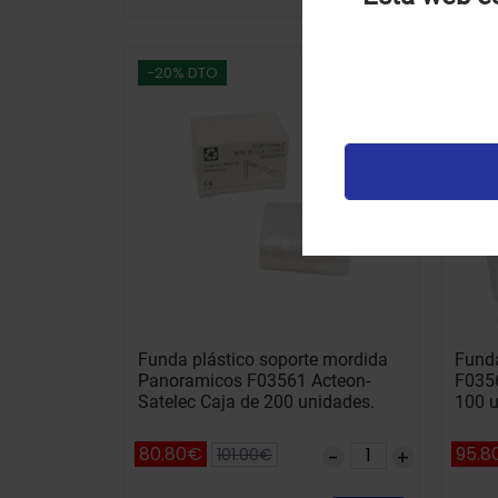
U
u
-20% DTO
t
p
v
Funda plástico soporte mordida
Funda
Panoramicos F03561 Acteon-
F0356
Satelec Caja de 200 unidades.
100 u
80.80€
95.8
101.00€