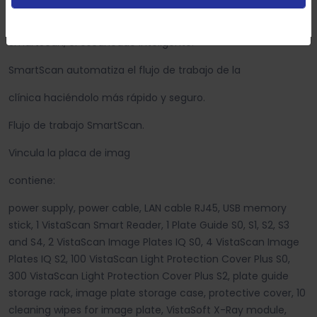
DESCRIPCIÓN
Configurar
Aceptar Cookies
SmartScan, el escaneado inteligente.
SmartScan automatiza el flujo de trabajo de la
clínica haciéndolo más rápido y seguro.
Flujo de trabajo SmartScan.
Vincula la placa de imag
contiene:
power supply, power cable, LAN cable RJ45, USB memory
stick, 1 VistaScan Smart Reader, 1 Plate Guide S0, S1, S2, S3
and S4, 2 VistaScan Image Plates IQ S0, 4 VistaScan Image
Plates IQ S2, 100 VistaScan Light Protection Cover Plus S0,
300 VistaScan Light Protection Cover Plus S2, plate guide
storage rack, image plate storage case, protective cover, 10
cleaning wipes for image plate, VistaSoft X-Ray module,