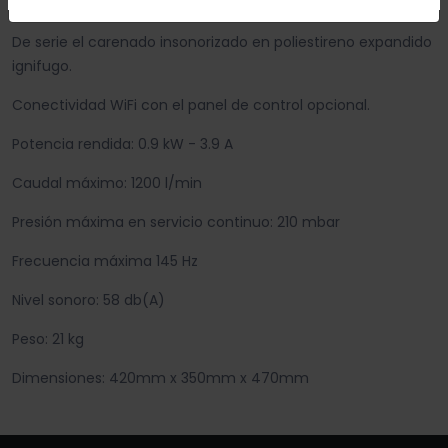
del mercado con el consumo mas bajo.
De serie el carenado insonorizado en poliestireno expandido
ignifugo.
Conectividad WiFi con el panel de control opcional.
Potencia rendida: 0.9 kW - 3.9 A
Caudal máximo: 1200 l/min
Presión máxima en servicio continuo: 210 mbar
Frecuencia máxima 145 Hz
Nivel sonoro: 58 db(A)
Peso: 21 kg
Dimensiones: 420mm x 350mm x 470mm