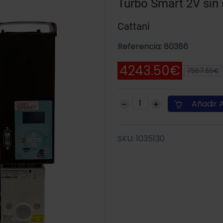
Turbo Smart 2V si
Cattani
Referencia: 80386
4243.50€
7567.55€
Añadir A
SKU: 1035130