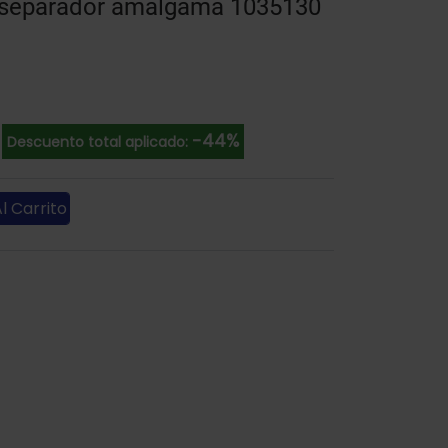
n separador amalgama 1035130
-44%
Descuento total aplicado:
l Carrito