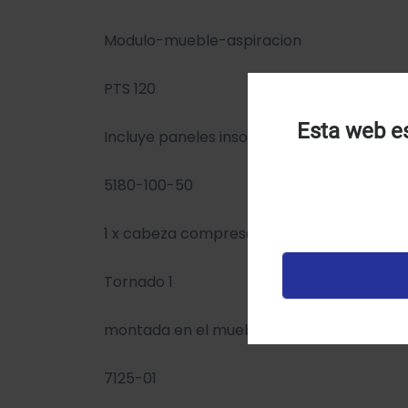
Modulo-mueble-aspiracion
PTS 120
Esta web es
Incluye paneles insonorizantes
U
u
5180-100-50
t
p
1 x cabeza compresor
v
Tornado 1
montada en el mueble
7125-01