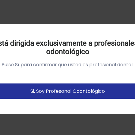
Uso de Cookies:
tá dirigida exclusivamente a profesionale
odontológico
tilizamos cookies própias y de terceros para analizar el
so del sitio web y mostrarte publicidad relacionada con
Pulse Sí para confirmar que usted es profesional dental.
us preferencias sobre la base de un perfil elaborado a
artir de tus hábitos de navegación (por ejemplo páginas
istitadas).
Política de cookies
Si, Soy Profesonal Odontológico
Configurar
Aceptar Cookies