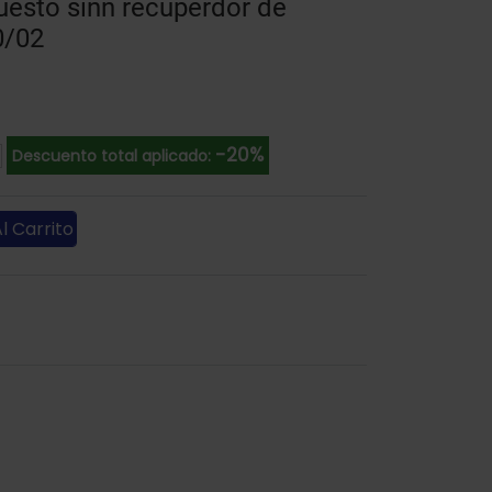
sto sinn recuperdor de
0/02
-20%
Descuento total aplicado:
l Carrito