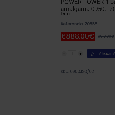
POWER TOWER 1 pue
amalgama 0950.12
Durr
Referencia: 70656
6888.00€
8610.00€
Añadir A
SKU: 0950.120/02