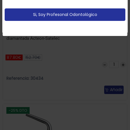
partir de tus hábitos de navegación (por ejemplo
páginas vistitadas).
Política de cookies
Si, Soy Profesonal Odontológico
Configurar
Aceptar Cookies
Insert para retratamiento Endosuccess Retratment ETB
diamantada Acteon-Satelec
87.80€
152.70€
Referencia: 30434
Añadir
-25% DTO