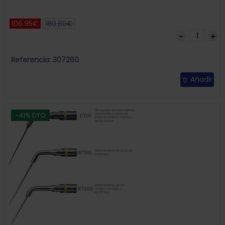
106.95€
180.80€
Referencia: 307260
Añadir
-41% DTO