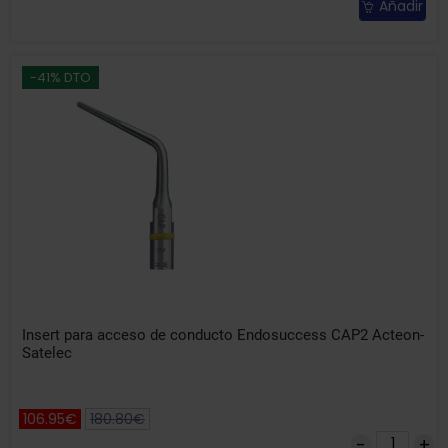
Añadir
-41% DTO
Insert para acceso de conducto Endosuccess CAP2 Acteon-
Satelec
106.95€
180.80€