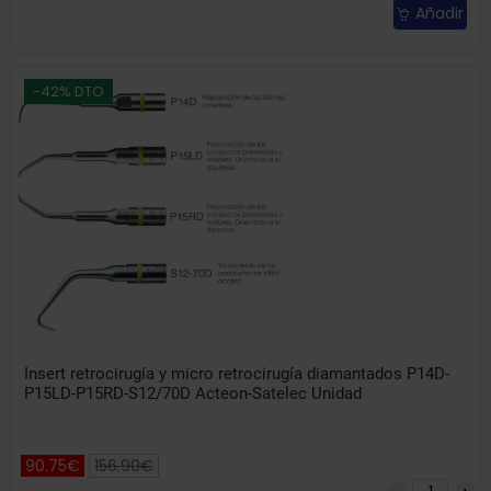
Añadir
-42% DTO
Insert retrocirugía y micro retrocirugía diamantados P14D-
P15LD-P15RD-S12/70D Acteon-Satelec Unidad
90.75€
156.90€