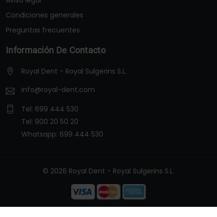
Aviso legal
Condiciones generales
Preguntas frecuentes
Información De Contacto
Royal Dent - Royal Sulgerins S.L.
info@royal-dent.com
Tel:
699 444 530
Tel:
900 20 50 20
Whatsapp:
699 444 530
© 2026 Royal Dent - Royal Sulgerins S.L.
/* Cookies */