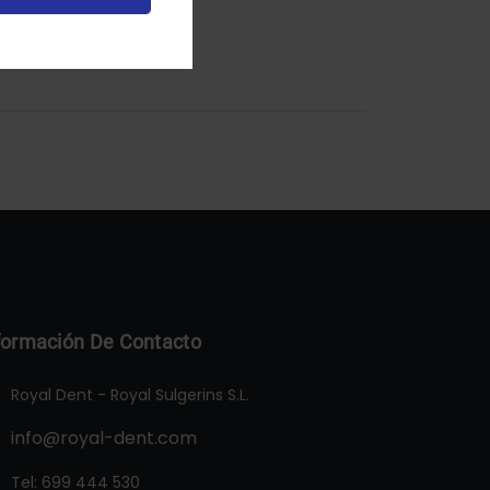
formación De Contacto
Royal Dent - Royal Sulgerins S.L.
info@royal-dent.com
Tel:
699 444 530