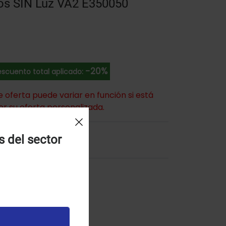
os SIN Luz VA2 E350050
-20%
scuento total aplicado:
de oferta puede variar en función si está
er su oferta personalizada.
l Carrito
s del sector