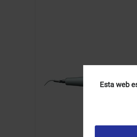
Esta web es
U
u
t
p
v