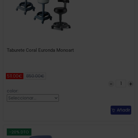
Taburete Coral Euronda Monoart
511.00€
850.00€
color:
Añadir
-20% DTO