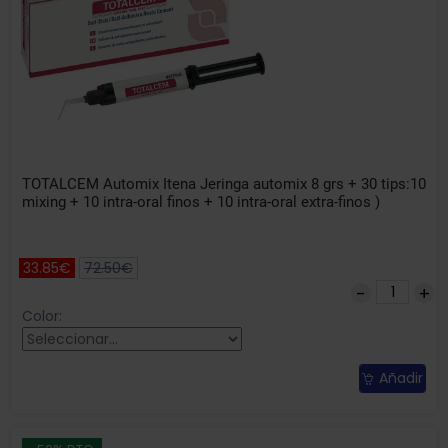
TOTALCEM Automix Itena Jeringa automix 8 grs + 30 tips:10
mixing + 10 intra-oral finos + 10 intra-oral extra-finos )
33.85€
72.50€
Color:
Añadir