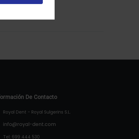
formación De Contacto
Royal Dent - Royal Sulgerins S.L.
info@royal-dent.com
Tel:
699 444 530