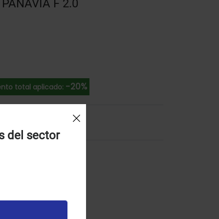
PANAVIA F 2.0
-20%
nto total aplicado:
l Carrito
s del sector