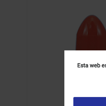
Esta web es
U
u
t
p
v