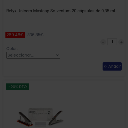
Relyx Unicem Maxicap Solventum 20 cápsulas de 0,35 ml.
269.48€
336.85€
Color:
Añadir
-20% DTO