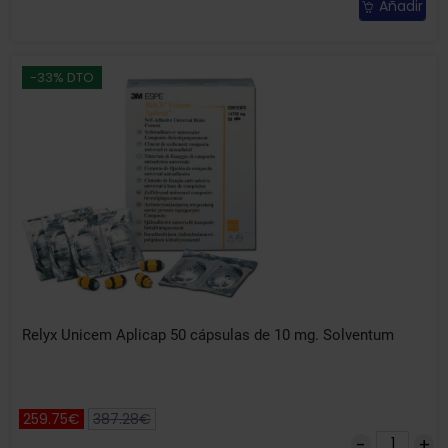
Añadir
-33% DTO
Relyx Unicem Aplicap 50 cápsulas de 10 mg. Solventum
259.75€
387.28€