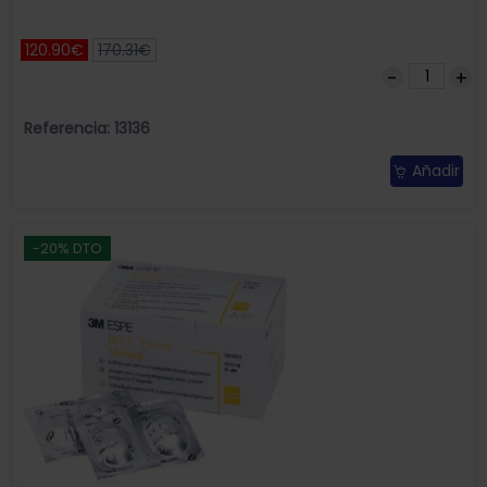
120.90€
170.31€
Referencia: 13136
Añadir
-20% DTO