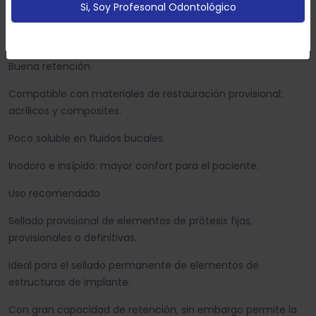
Si, Soy Profesonal Odontológico
Polimerización en dos tiempos que permite una limpieza
Configurar
Aceptar Cookies
fácil y rápida.
Buena retención.
Compatible con materiales de restauración provisional:
acrílicos y composites.
Poco soluble en fluidos bucales.
Inodoro e insípido: mayor confort para el paciente.
Uso recomendado
Sellado provisional de elementos de prótesis fijas,
provisionales o definitivas.
Ideal para el sellado permanente de elementos de
estructuras de implante.
Con gran capacidad de retención, sin embargo permite la