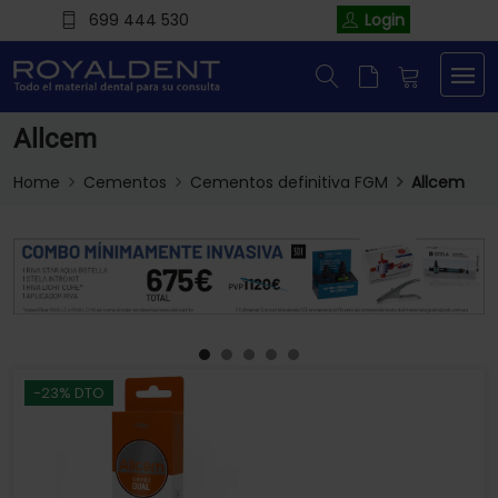
699 444 530
Login
Allcem
Home
Cementos
Cementos definitiva FGM
Allcem
-23% DTO