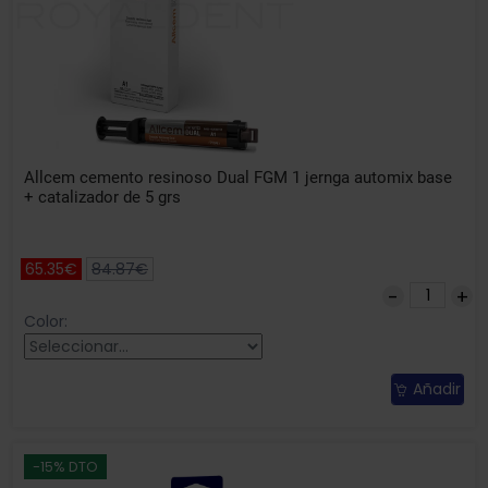
Allcem cemento resinoso Dual FGM 1 jernga automix base
+ catalizador de 5 grs
65.35€
84.87€
Color:
Añadir
-15% DTO