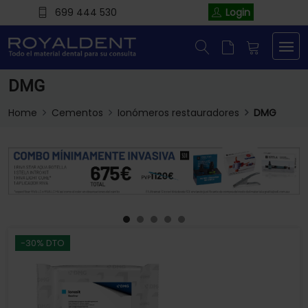
699 444 530
Login
DMG
Home
Cementos
Ionómeros restauradores
DMG
-30% DTO