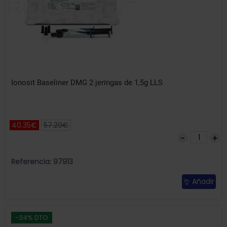
Ionosit Baseliner DMG 2 jeringas de 1,5g LLS
40.35€
57.29€
Referencia: 97913
Añadir
-34% DTO