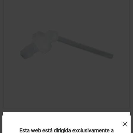
Uso de Cookies:
Puntas Intraoral tip type 1 - 2139
Esta web está dirigida exclusivamente a