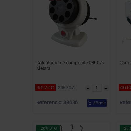
Calentador de composite 080077
Comp
Mestra
316.24€
46.1
395.30€
Referencia: 88636
Refe
Añadir
-20% DTO
-20