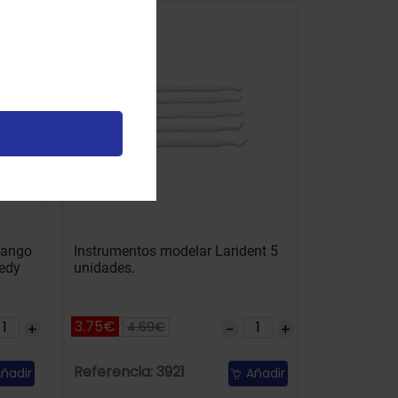
-20% DTO
mango
Instrumentos modelar Larident 5
edy
unidades.
3.75€
4.69€
Referencia: 3921
ñadir
Añadir