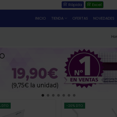
Rápida
Excel
INICIO
TIENDA
OFERTAS
NOVEDADES
Ho
% DTO
-20% DTO