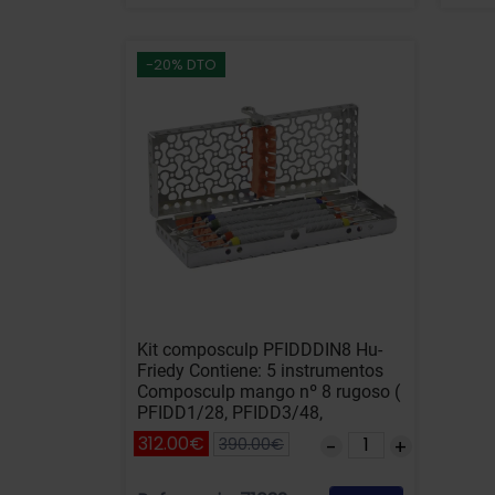
-20% DTO
Kit composculp PFIDDDIN8 Hu-
Friedy Contiene: 5 instrumentos
Composculp mango nº 8 rugoso (
PFIDD1/28, PFIDD3/48,
PFIDD5/68, PFIDD7/88 y
312.00€
390.00€