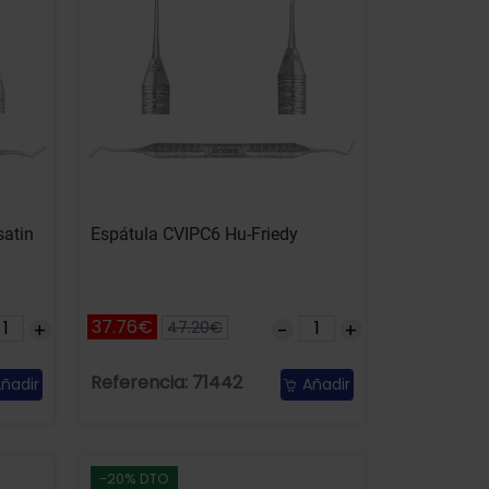
satin
Espátula CVIPC6 Hu-Friedy
37.76€
47.20€
Referencia: 71442
ñadir
Añadir
-20% DTO