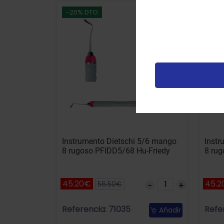
U
-20% DTO
-20
u
t
p
v
Instrumento Dietschi 5/6 mango
Instr
8 rugoso PFIDD5/68 Hu-Friedy
8 rug
45.20€
45.2
56.50€
Referencia: 71035
Refe
Añadir