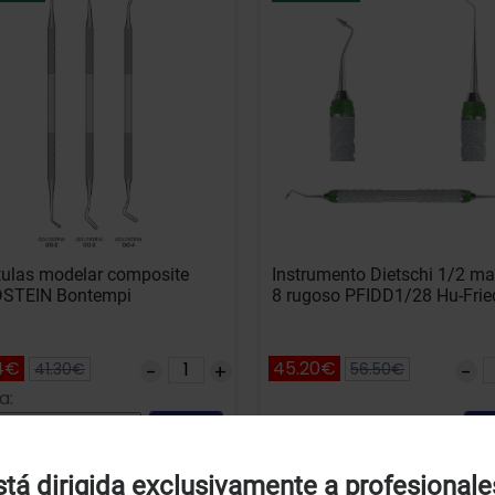
ulas modelar composite
Instrumento Dietschi 1/2 m
STEIN Bontempi
8 rugoso PFIDD1/28 Hu-Frie
4€
45.20€
41.30€
56.50€
a:
Referencia: 71033
Añadir
A
Uso de Cookies:
tá dirigida exclusivamente a profesionale