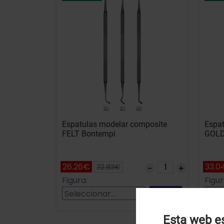
Espatulas modelar composite
Espat
FELT Bontempi
GOLD
26.26€
33.0
32.83€
Figura:
Figur
Añadir
Esta web es