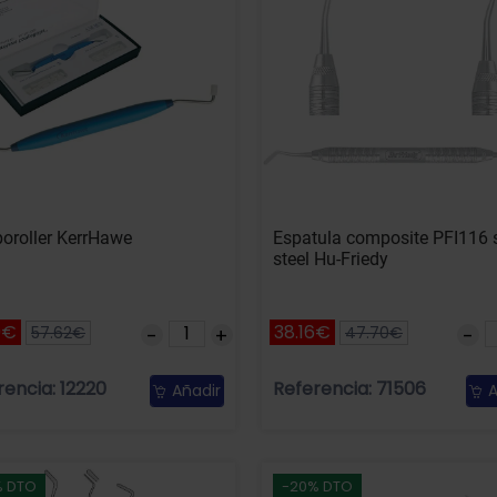
oroller KerrHawe
Espatula composite PFI116 
steel Hu-Friedy
0€
38.16€
57.62€
47.70€
rencia: 12220
Referencia: 71506
Añadir
A
% DTO
-20% DTO