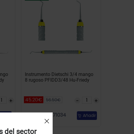
ango
Instrumento Dietschi 3/4 mango
dy
8 rugoso PFIDD3/48 Hu-Friedy
45.20€
56.50€
Referencia: 71034
ñadir
Añadir
s del sector