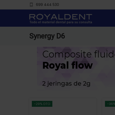
699 444 530
Synergy D6
-29% DTO
-36