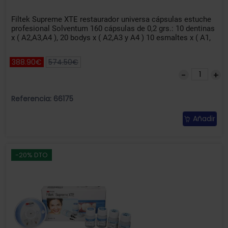
Filtek Supreme XTE restaurador universa cápsulas estuche
profesional Solventum 160 cápsulas de 0,2 grs.: 10 dentinas
x ( A2,A3,A4 ), 20 bodys x ( A2,A3 y A4 ) 10 esmaltes x ( A1,
388.90€
574.50€
Referencia: 66175
Añadir
-20% DTO