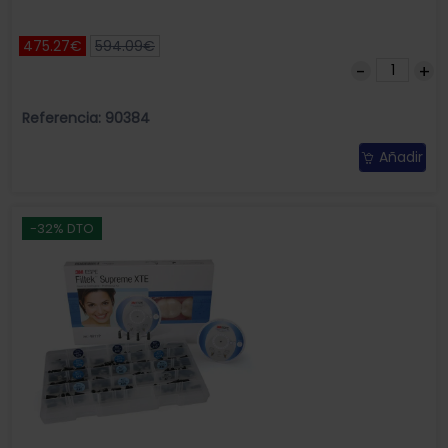
475.27€
594.09€
Referencia: 90384
Añadir
-32% DTO