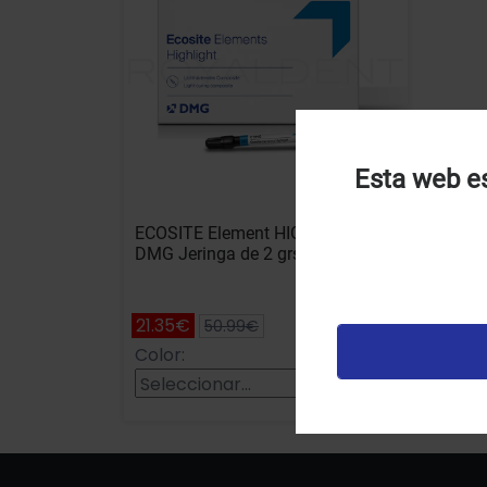
Esta web es
U
ECOSITE Element HIGHLIGHT
u
DMG Jeringa de 2 grs
t
p
v
21.35€
50.99€
Color:
Añadir