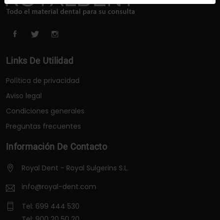
Links De Utilidad
Política de privacidad
Aviso legal
Condiciones generales
Preguntas frecuentes
Información De Contacto
Royal Dent - Royal Sulgerins S.L.
info@royal-dent.com
Tel:
699 444 530
Tel:
900 20 50 20