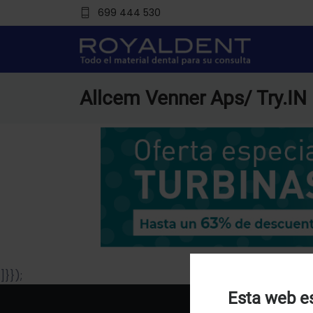
699 444 530
Allcem Venner Aps/ Try.IN
]}});
Esta web es