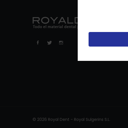
U
u
t
p
v
© 2026 Royal Dent - Royal Sulgerins S.L.