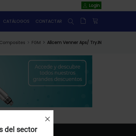
Login
CATÁLOGOS
CONTACTAR
Composites
FGM
Allcem Venner Aps/ Try.IN
s del sector