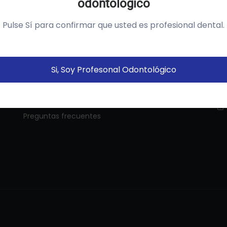
odontológico
tilizamos cookies própias y de terceros para analizar el
so del sitio web y mostrarte publicidad relacionada con
Pulse Sí para confirmar que usted es profesional dental.
us preferencias sobre la base de un perfil elaborado a
Links De Utilidad
In
artir de tus hábitos de navegación (por ejemplo páginas
istitadas).
Política de cookies
Política de privacidad
Si, Soy Profesonal Odontológico
Aviso legal
Configurar
Aceptar Cookies
Condiciones generales
Preguntas frecuentes