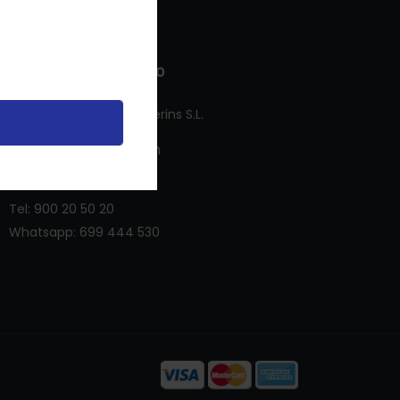
formación De Contacto
Royal Dent - Royal Sulgerins S.L.
info@royal-dent.com
Tel:
699 444 530
Tel:
900 20 50 20
Whatsapp:
699 444 530