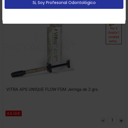
Si, Soy Profesonal Odontológico
Configurar
Aceptar Cookies
Por 3
Gratis 1
unidad
extra...
VITRA APS UNIQUE FLOW FGM Jeringa de 2 grs.
44.14€