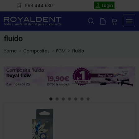
699 444 530
Login
fluido
Home
Composites
FGM
fluido