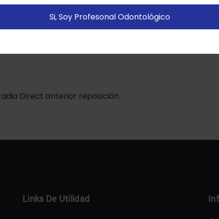
istitadas).
Política de cookies
Si, Soy Profesonal Odontológico
Configurar
Aceptar Cookies
dia Direct anterior reposición.
Links De Utilidad
In