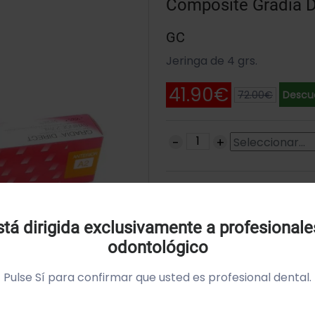
Composite Gradia Di
GC
Jeringa de 4 grs.
41.90€
72.00€
Descue
SKU: 001988
Uso de Cookies:
tá dirigida exclusivamente a profesionale
odontológico
tilizamos cookies própias y de terceros para analizar el
so del sitio web y mostrarte publicidad relacionada con
Pulse Sí para confirmar que usted es profesional dental.
us preferencias sobre la base de un perfil elaborado a
artir de tus hábitos de navegación (por ejemplo páginas