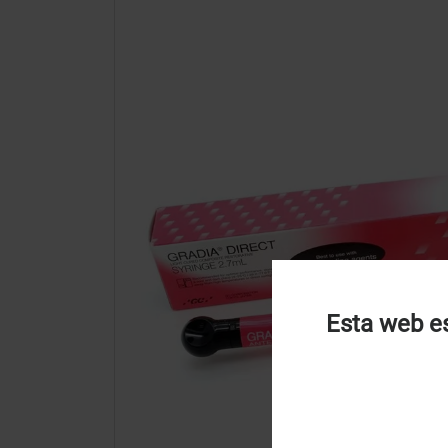
Esta web es
U
u
t
p