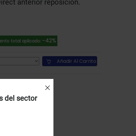
rect anterior reposición.
-42%
nto total aplicado:
Añadir Al Carrito
s del sector