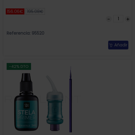
156.06€
195.08€
Referencia: 95520
Añadir
-42% DTO