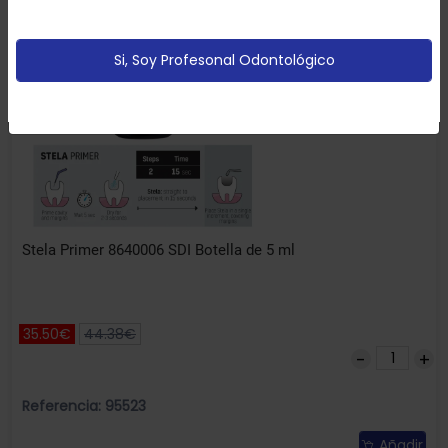
partir de tus hábitos de navegación (por ejemplo
páginas vistitadas).
Política de cookies
Si, Soy Profesonal Odontológico
Configurar
Aceptar Cookies
Stela Primer 8640006 SDI Botella de 5 ml
35.50€
44.38€
Referencia: 95523
Añadir