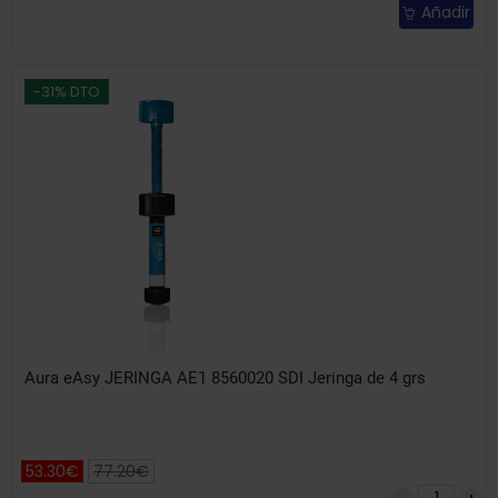
Añadir
-31% DTO
Aura eAsy JERINGA AE1 8560020 SDI Jeringa de 4 grs
53.30€
77.20€