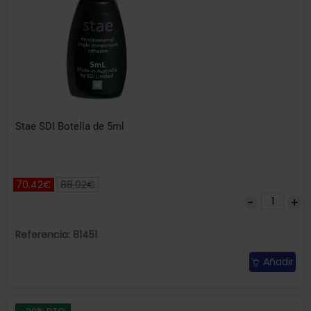
Stae SDI Botella de 5ml
70.42€
88.02€
Referencia: 81451
Añadir