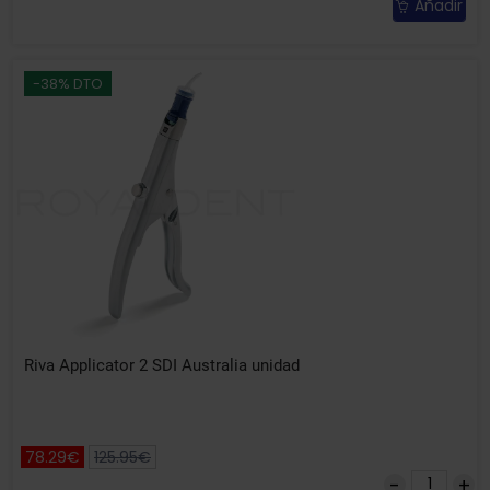
Añadir
-38% DTO
Riva Applicator 2 SDI Australia unidad
78.29€
125.95€