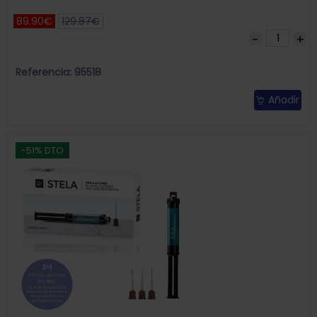
89.90€
129.87€
Referencia: 95518
Añadir
-51% DTO