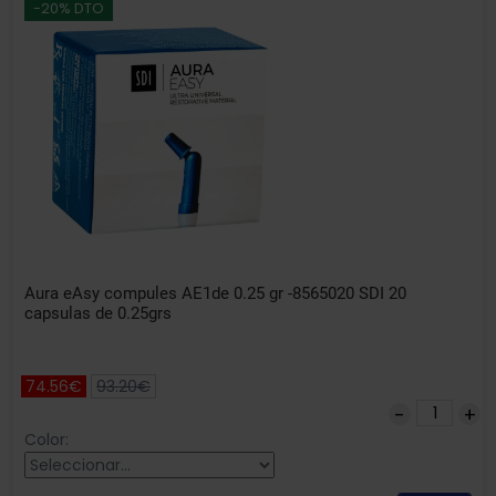
-20% DTO
Aura eAsy compules AE1de 0.25 gr -8565020 SDI 20
capsulas de 0.25grs
74.56€
93.20€
Color: