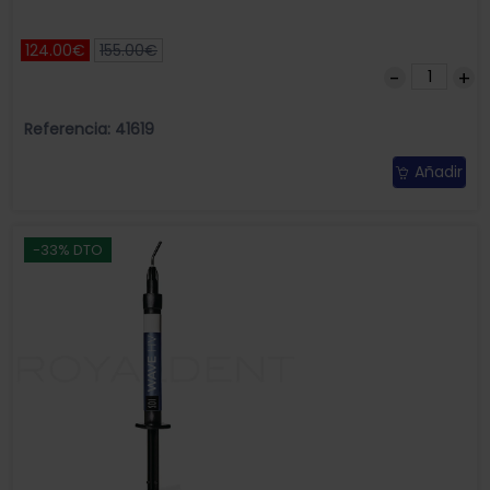
124.00€
155.00€
Referencia: 41619
Añadir
-33% DTO