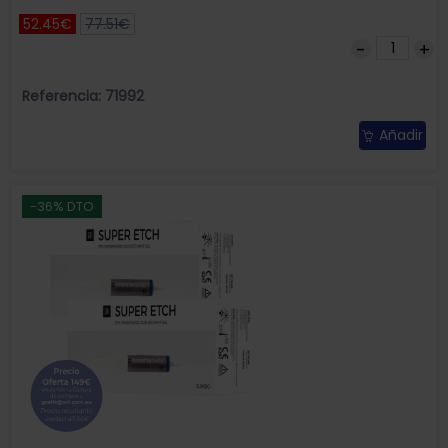
52.45€
77.51€
Referencia: 71992
Añadir
-36% DTO