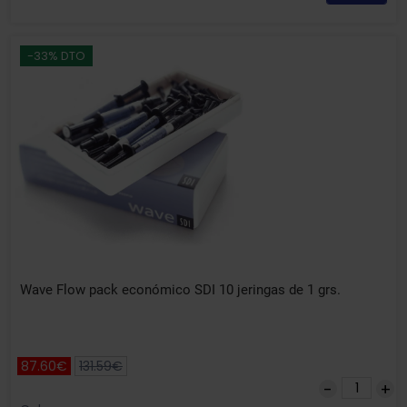
-33% DTO
Wave Flow pack económico SDI 10 jeringas de 1 grs.
87.60€
131.59€