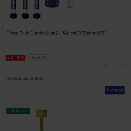
Oferta Pack Combo Luna2+ RAdicalCX Zipbond SDI
540.00€
1284.29€
Referencia: 90367
Añadir
-39% DTO