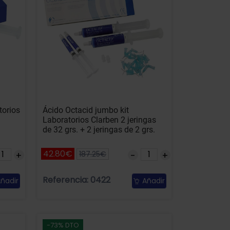
torios
Ácido Octacid jumbo kit
Laboratorios Clarben 2 jeringas
de 32 grs. + 2 jeringas de 2 grs.
42.80€
187.25€
Referencia: 0422
ñadir
Añadir
-73% DTO