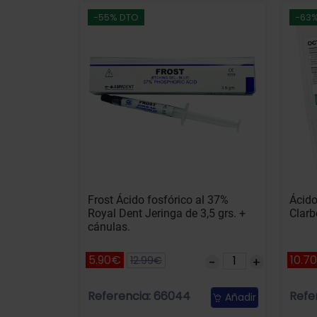
-55% DTO
-63
Frost Ácido fosfórico al 37%
Ácido
Royal Dent Jeringa de 3,5 grs. +
Clarb
cánulas.
5.90€
10.7
12.99€
Referencia: 66044
Refe
Añadir