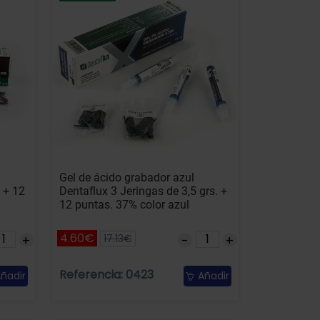
Gel de ácido grabador azul
 + 12
Dentaflux 3 Jeringas de 3,5 grs. +
12 puntas. 37% color azul
4.60€
17.13€
Referencia: 0423
ñadir
Añadir