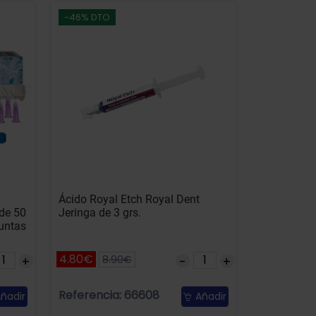
-46% DTO
Ácido Royal Etch Royal Dent
 de 50
Jeringa de 3 grs.
puntas
4.80€
8.90€
Referencia: 66608
ñadir
Añadir