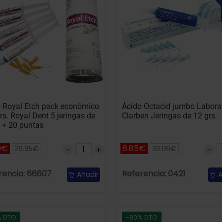
 Royal Etch pack económico
Ácido Octacid jumbo Labora
grs. Royal Dent 5 jeringas de
Clarben Jeringas de 12 grs.
. + 20 puntas
9€
6.85€
29.95€
32.06€
rencia: 66607
Referencia: 0421
Añadir
A
% DTO
-80% DTO