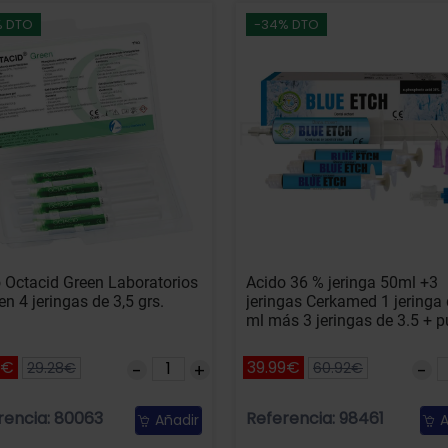
% DTO
-34% DTO
 Octacid Green Laboratorios
Acido 36 % jeringa 50ml +3
en 4 jeringas de 3,5 grs.
jeringas Cerkamed 1 jeringa
ml más 3 jeringas de 3.5 + 
0€
39.99€
29.28€
60.92€
rencia: 80063
Referencia: 98461
Añadir
A