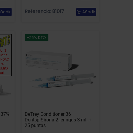
Referencia: 81017
ñadir
Añadir
-25% DTO
Por 3
ratis
ONDAC
37% -
UMBO
jeri...
l 37%
DeTrey Conditioner 36
DentsplSirona 2 jeringas 3 ml. +
25 puntas