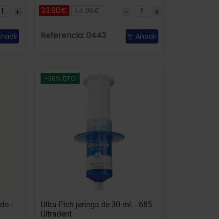
33.90€
44.96€
Referencia: 0443
ñadir
Añadir
-36% DTO
do -
Ultra-Etch jeringa de 30 ml. - 685
Ultradent