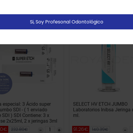
rencia: 71992
Referencia: 80953
Añadir
A
artir de tus hábitos de navegación (por ejemplo páginas
istitadas).
Política de cookies
Si, Soy Profesonal Odontológico
% DTO
-35% DTO
Configurar
Aceptar Cookies
a especial: 3 Ácido super
SELECT HV ETCH JUMBO
jumbo SDI - ( 1 enviado
Laboratorios Inibsa Jeringa 
 SDI ) SDI Contiene: 3 x
ml.
se 2x25ml, 2 x jeringas 3ml
s, 1 adaptador, 50
00€
91.26€
232.80€
140.39€
adores