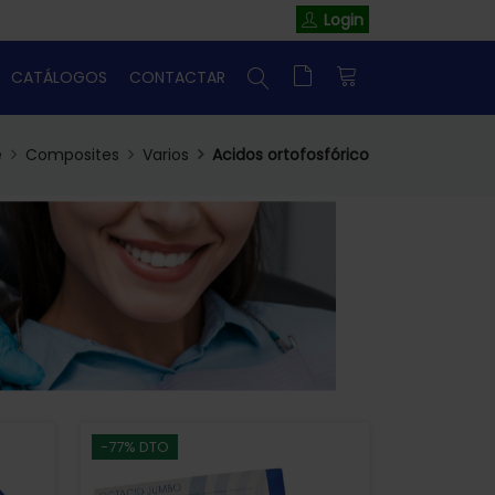
Login
CATÁLOGOS
CONTACTAR
e
Composites
Varios
Acidos ortofosfórico
-77% DTO