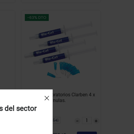
-63% DTO
Blue-Gel Laboratorios Clarben 4 x
rs
1,2 ml. + 8 cánulas.
s del sector
14.30€
38.25€