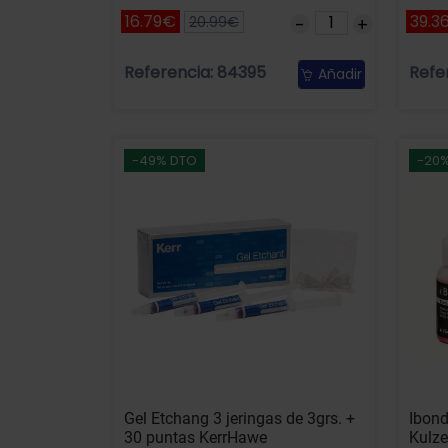
16.79€
39.3
20.99€
Referencia: 84395
Refe
Añadir
-49% DTO
-20
Gel Etchang 3 jeringas de 3grs. +
Ibond
30 puntas KerrHawe
Kulze