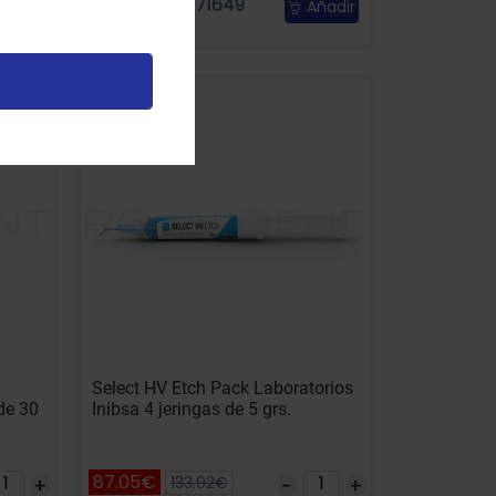
Referencia: 71649
ñadir
Añadir
-35% DTO
Select HV Etch Pack Laboratorios
de 30
Inibsa 4 jeringas de 5 grs.
87.05€
133.92€