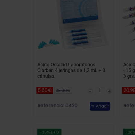
Ácido Octacid Laboratorios
Ácido
Clarben 4 jeringas de 1,2 ml. + 8
- 15 
cánulas.
3 grs
5.80€
20.9
33.09€
Referencia: 0420
Refe
Añadir
-33% DTO
-30