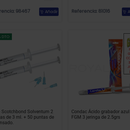
rencia: 98467
Referencia: 81016
Añadir
A
% DTO
G
C
J
o Scotchbond Solventum 2
Condac Ácido grabador azu
gas de 3 ml. + 50 puntas de
FGM 3 jeringa de 2.5grs
ensado.