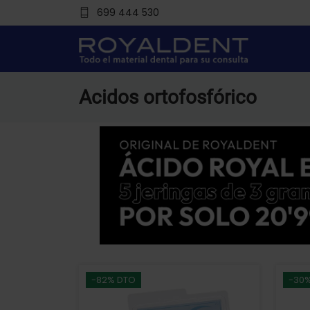
699 444 530
Acidos ortofosfórico
-82% DTO
-30