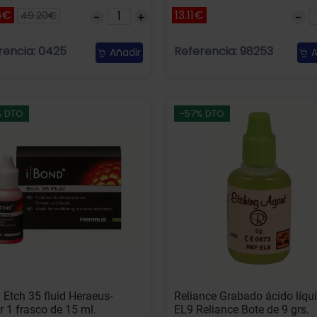
6€
13.11€
49.20€
rencia: 0425
Referencia: 98253
Añadir
A
% DTO
-57% DTO
 Etch 35 fluid Heraeus-
Reliance Grabado ácido líqui
r 1 frasco de 15 ml.
EL9 Reliance Bote de 9 grs.