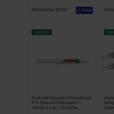
Referencia: 98252
Refe
Añadir
-20% DTO
-20
Ácido Gel Grabador Ortofosfórico
Ácid
37% Reliance Orthodontic 1
jerin
Jeringa 6,5 gr y 20 puntas
disp