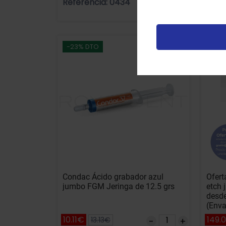
Referencia: 0434
Refe
Añadir
p
v
-23% DTO
-36
Condac Ácido grabador azul
Ofert
jumbo FGM Jeringa de 12.5 grs
etch 
desde
(Enva
vacía
10.11€
149.
13.13€
aplic