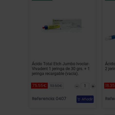
Ácido Total Etch Jumbo Ivoclar-
Ácido
Vivadent 1 jeringa de 30 grs. + 1
2 jer
jeringa recargable (vacía).
75.55€
18.3
113.50€
Referencia: 0407
Refe
Añadir