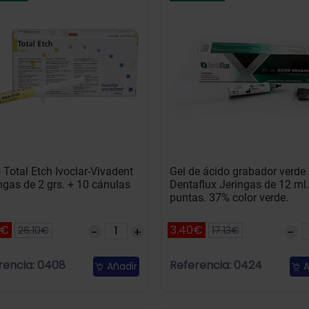
 Total Etch Ivoclar-Vivadent
Gel de ácido grabador verde
ingas de 2 grs. + 10 cánulas
Dentaflux Jeringas de 12 ml.
puntas. 37% color verde.
5€
3.40€
26.10€
17.13€
rencia: 0408
Referencia: 0424
Añadir
A