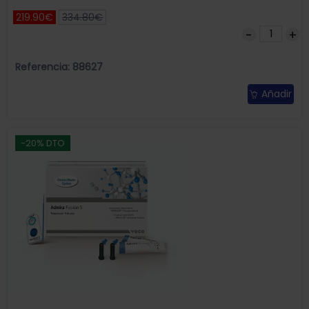
219.90€
334.80€
Referencia: 88627
Añadir
-20% DTO