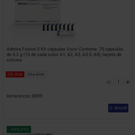
Admira Fusion 5 Kit cápsulas Voco Contiene: 75 cápsulas
de 0.2 g (15 de cada color A1, A2, A3, A3.5, A4), tarjeta de
colores
219.90€
334.80€
Referencia: 88611
Añadir
-34% DTO