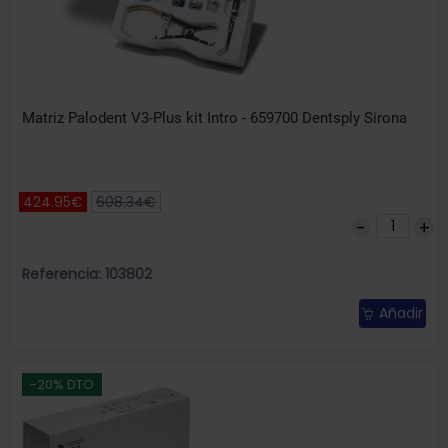
Matriz Palodent V3-Plus kit Intro - 659700 Dentsply Sirona
424.95€
608.34€
Referencia: 103802
Añadir
-20% DTO