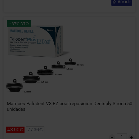
Añadir
-37% DTO
Matrices Palodent V3 EZ coat reposición Dentsply Sirona 50
unidades
48.90€
77.36€