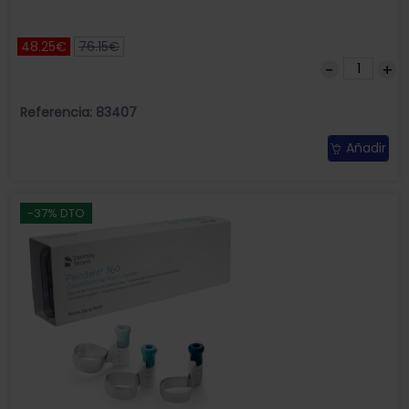
48.25€
76.15€
Referencia: 83407
Añadir
-37% DTO