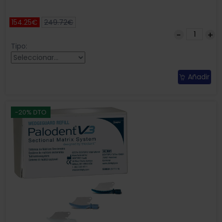
154.25€
249.72€
Tipo:
Añadir
-20% DTO