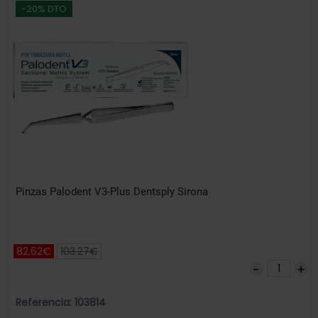
-20% DTO
Pinzas Palodent V3-Plus Dentsply Sirona
82.62€
103.27€
Referencia: 103814