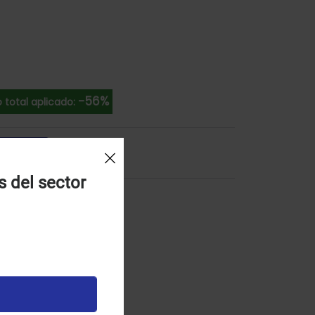
-56%
total aplicado:
l Carrito
s del sector
E