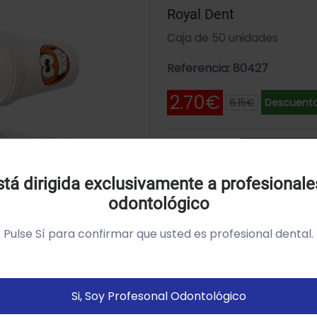
Royal Dent
Caja de 50 unidades
Referencia: 80427
2.70€
6.15€
Descuento 
Añadir A
Uso de Cookies:
tá dirigida exclusivamente a profesionale
SKU: CUPP1-SMILY (ORANG
odontológico
tilizamos cookies própias y de terceros para analizar el
so del sitio web y mostrarte publicidad relacionada con
Pulse Sí para confirmar que usted es profesional dental.
us preferencias sobre la base de un perfil elaborado a
artir de tus hábitos de navegación (por ejemplo páginas
istitadas).
Política de cookies
Si, Soy Profesonal Odontológico