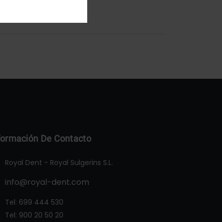
formación De Contacto
Royal Dent - Royal Sulgerins S.L.
info@royal-dent.com
Tel:
699 444 530
Tel:
900 20 50 20