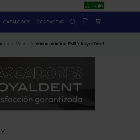
Login
CATÁLOGOS
CONTACTAR
giene
Vasos
Vasos plastico SMILY Royal Dent
LY