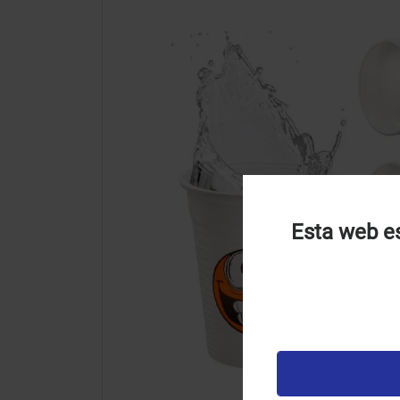
Esta web es
U
u
t
p
v