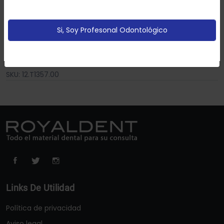
partir de tus hábitos de navegación (por ejemplo
páginas vistitadas).
Política de cookies
Si, Soy Profesonal Odontológico
Añadir Al Carrito
Configurar
Aceptar Cookies
SKU: 12.T1357.00
Links De Utilidad
Política de privacidad
Aviso legal